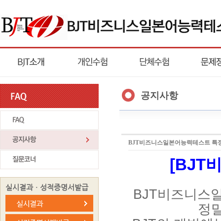
공지사항
BJT비즈니스일본어능력테스트 특
[BJ
실시결과ㆍ성적증명서발급
BJT비즈니스
정