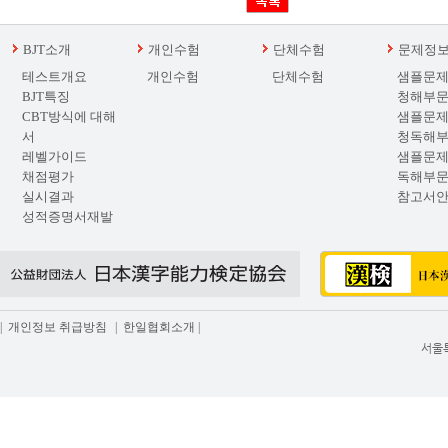
BJT소개
개인수험
단체수험
문제정
테스트개요
개인수험
단체수험
샘플문제
BJT특징
청해부
CBT방식에 대해
샘플문제
서
청독해
레벨가이드
샘플문제
채점평가
독해부
실시결과
참고서
성적증명서재발
급
|
개인정보 취급방침
|
한일협회소개
|
서울특