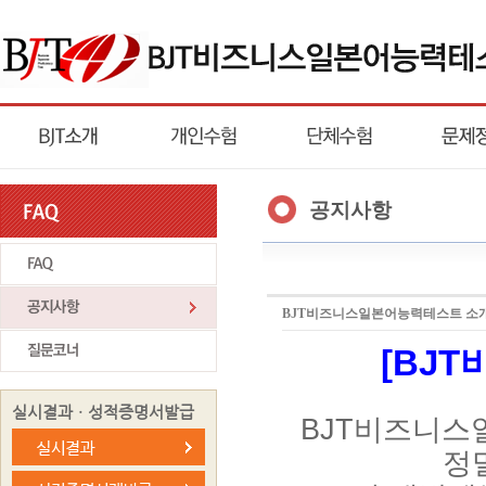
공지사항
BJT비즈니스일본어능력테스트 소
[BJ
실시결과ㆍ성적증명서발급
BJT비즈니스
정