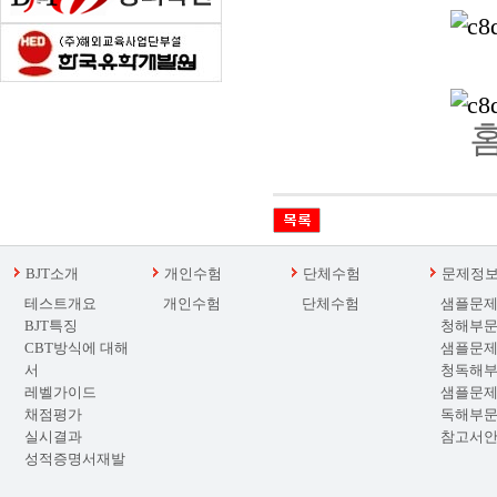
홈
BJT소개
개인수험
단체수험
문제정
테스트개요
개인수험
단체수험
샘플문제
BJT특징
청해부
CBT방식에 대해
샘플문제
서
청독해
레벨가이드
샘플문제
채점평가
독해부
실시결과
참고서
성적증명서재발
급