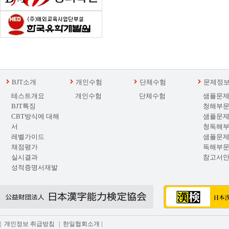
BJT소개
개인수험
단체수험
문제정
테스트개요
개인수험
단체수험
샘플문제
BJT특징
청해부
CBT방식에 대해
샘플문제
서
청독해
레벨가이드
샘플문제
채점평가
독해부
실시결과
참고서
성적증명서재발
급
|
개인정보 취급방침
|
한일협회소개
|