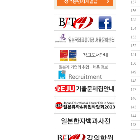
157
156
155
154
153
152
151
150
149
148
147
146
145
144
143