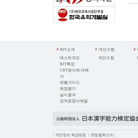
BJT소개
개인수험
테스트개요
개인수험
BJT특징
CBT방식에 대해
서
레벨가이드
채점평가
실시결과
성적증명서재발
급
|
개인정보 취급방침
|
한일협회소개
|