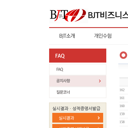
162
161
160
실시결과ㆍ성적증명서발급
159
158