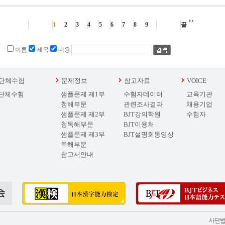
1
2
3
4
5
6
7
8
9
끝
이름
제목
내용
단체수험
문제정보
참고자료
VOICE
단체수험
샘플문제 제1부
수험자데이터
교육기관
청해부문
관련조사결과
채용기업
샘플문제 제2부
BJT강의학원
수험자
청독해부문
BJT이용처
샘플문제 제3부
BJT설명회동영상
독해부문
참고서안내
사단법인